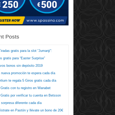
nt Posts
iradas gratis para la slot “Jumanji”:
s gratis para “Easter Surprise”
vos bonos sin depósito 2019
 nueva promoción te espera cada día
rtium te regala 5 Giros gratis cada día
 Gratis con tu registro en Wanabet
 Gratis por verificar tu cuenta en Betsson
 sorpresa diferente cada día
ístrate en Pastón y llévate un bono de 20€