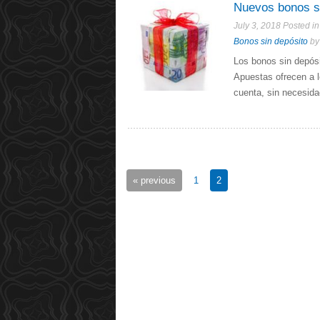
Nuevos bonos s
July 3, 2018 Posted i
Bonos sin depósito
b
Los bonos sin depósi
Apuestas ofrecen a l
cuenta, sin necesid
« previous
1
2