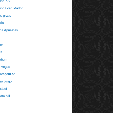
ino 777
ino Gran Madrid
s gratis
kia
ca Apuestas
er
ta
rtium
r vegas
ategorized
eo bingo
abet
iam hill