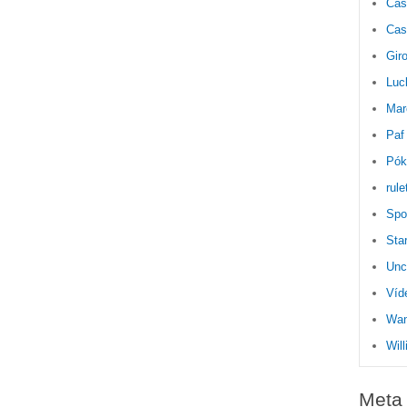
Cas
Cas
Giro
Luc
Mar
Paf
Pók
rule
Spo
Sta
Unc
Víd
Wan
Will
Meta