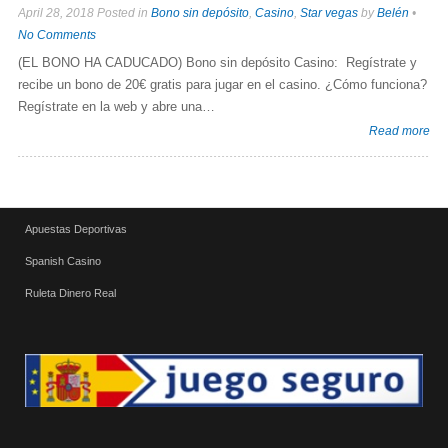
April 28, 2018 Posted in
Bono sin depósito
,
Casino
,
Star vegas
by
Belén
•
No Comments
(EL BONO HA CADUCADO) Bono sin depósito Casino: Regístrate y
recibe un bono de 20€ gratis para jugar en el casino. ¿Cómo funciona?
Regístrate en la web y abre una…
Read more
Apuestas Deportivas
Spanish Casino
Ruleta Dinero Real