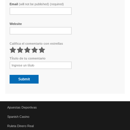
Email
(will not be published) (required)
Website
Califica el comentario con estrellas
Título de tu comentario
Apuestas Deportivas
Spanish Casino
Ruleta Dinero Real