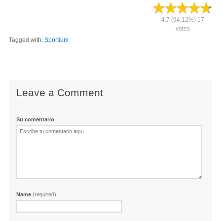
4.7
(94.12%)
17
votes
Tagged with:
Sportium
Leave a Comment
Su comentario
Name
(required)