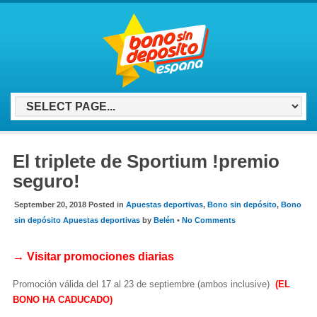
El triplete de Sportium !premio
seguro!
September 20, 2018 Posted in
Apuestas deportivas
,
Bono sin depósito
,
Bono
sin depósito Apuestas deportivas
by
Belén
•
No Comments
→ Visitar promociones diarias
Promoción válida del 17 al 23 de septiembre (ambos inclusive)
(EL
BONO HA CADUCADO)