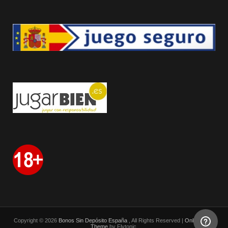
Copyright © 2026
Bonos Sin Depósito España
, All Rights Reserved |
Online Slots
Theme
by Flytonic.