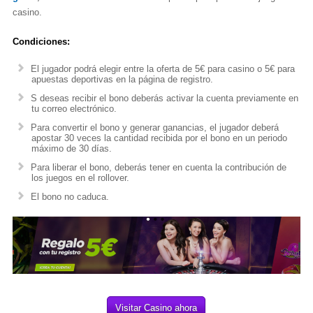
casino.
Condiciones:
El jugador podrá elegir entre la oferta de 5€ para casino o 5€ para
apuestas deportivas en la página de registro.
S deseas recibir el bono deberás activar la cuenta previamente en
tu correo electrónico.
Para convertir el bono y generar ganancias, el jugador deberá
apostar 30 veces la cantidad recibida por el bono en un periodo
máximo de 30 días.
Para liberar el bono, deberás tener en cuenta la contribución de
los juegos en el rollover.
El bono no caduca.
Visitar Casino ahora