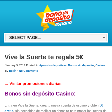
Vive la Suerte te regala 5€
January 9, 2019 Posted in
Apuestas deportivas
,
Bonos sin depósito
,
Casino
by
Belén
•
No Comments
→ Visitar promociones diarias
Bonos sin depósito Casino:
Entra en Vive la Suerte, crea tu nueva cuenta de usuario y obtén
5€
gratis
,
sin necesidad de realizar un depósito para probar los juegos de