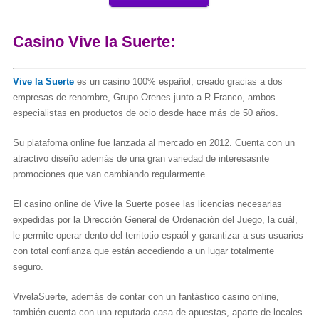
Casino Vive la Suerte:
Vive la Suerte
es un casino 100% español, creado gracias a dos
empresas de renombre, Grupo Orenes junto a R.Franco, ambos
especialistas en productos de ocio desde hace más de 50 años.
Su platafoma online fue lanzada al mercado en 2012. Cuenta con un
atractivo diseño además de una gran variedad de interesasnte
promociones que van cambiando regularmente.
El casino online de Vive la Suerte posee las licencias necesarias
expedidas por la Dirección General de Ordenación del Juego, la cuál,
le permite operar dento del territotio espaól y garantizar a sus usuarios
con total confianza que están accediendo a un lugar totalmente
seguro.
VivelaSuerte, además de contar con un fantástico casino online,
también cuenta con una reputada casa de apuestas, aparte de locales