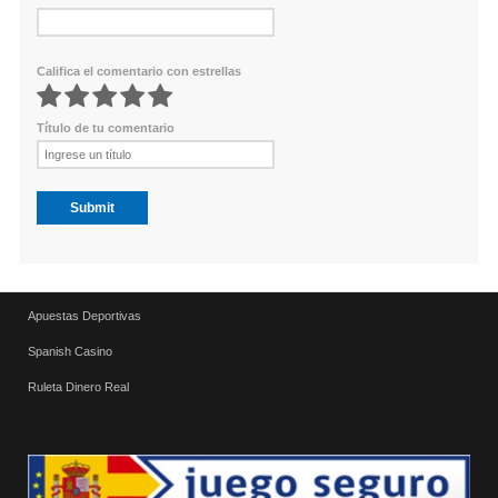
Califica el comentario con estrellas
Título de tu comentario
Apuestas Deportivas
Spanish Casino
Ruleta Dinero Real