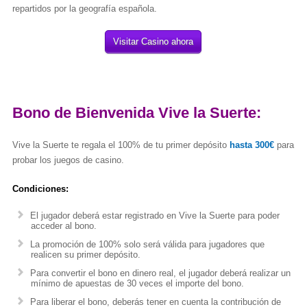
repartidos por la geografía española.
Visitar Casino ahora
Bono de Bienvenida Vive la Suerte:
Vive la Suerte te regala el 100% de tu primer depósito
hasta 300€
para
probar los juegos de casino.
Condiciones:
El jugador deberá estar registrado en Vive la Suerte para poder
acceder al bono.
La promoción de 100% solo será válida para jugadores que
realicen su primer depósito.
Para convertir el bono en dinero real, el jugador deberá realizar un
mínimo de apuestas de 30 veces el importe del bono.
Para liberar el bono, deberás tener en cuenta la contribución de